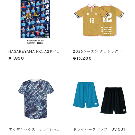
NAGAREYAMA F.C. A2サイ
2026シーズン クラシックユニ
ズ ポスター２種SET
フォーム（FP/AWAY）
¥1,850
¥13,200
すくすくハウスコラボTシャツ
ドライハーフパンツ UV CUT
（選手着用モデル）