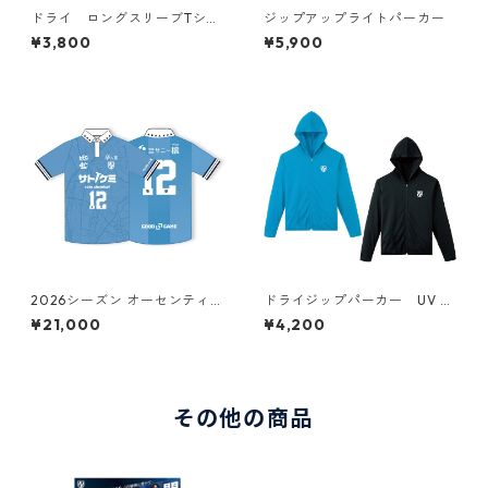
ドライ ロングスリーブTシャ
ジップアップライトパーカー
ツ UV CUT
¥3,800
¥5,900
2026シーズン オーセンティッ
ドライジップパーカー UV C
クユニフォーム（FP/HOME）
UT
¥21,000
¥4,200
その他の商品