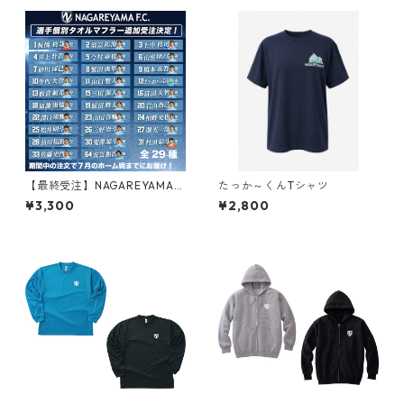
【最終受注】NAGAREYAMA.
たっか～くんTシャツ
F.C.選手個別タオルマフラー2
¥3,300
¥2,800
026Ver（全29種）