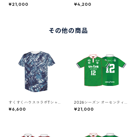
クユニフォーム（FP/HOME）
UT
¥21,000
¥4,200
その他の商品
すくすくハウスコラボTシャツ
2026シーズン オーセンティッ
（選手着用モデル）
クユニフォーム（GK/AWAY）
¥6,600
¥21,000