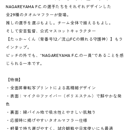
NAGAREYAMA F.C.の選手たちをそれぞれデザインした
全29種のタオルマフラーが登場。
推しの選手を選ぶもよし。チーム全体で揃えるもよし。
そして安芸監督、公式マスコットキャラクター
【たっか～くん（背番号12／流山FCの頼れる守護神）】もラ
インナップ。
ピッチの外でも、“NAGAREYAMA F.C.の一員”であることを感
じられる一本です。
【特徴】
・全面昇華転写プリントによる高精細デザイン
・表面：マイクロファイバー（ポリエステル）で鮮やかな発
色
・裏面：綿パイル地で吸水性とやさしい肌触り
・応援時に掲げやすいタオルマフラー仕様
・軽量で持ち運びやすく、試合観戦や日常使いにも最適