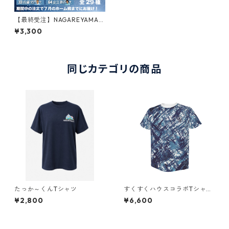
【最終受注】NAGAREYAMA.
F.C.選手個別タオルマフラー2
¥3,300
026Ver（全29種）
同じカテゴリの商品
たっか～くんTシャツ
すくすくハウスコラボTシャツ
（選手着用モデル）
¥2,800
¥6,600